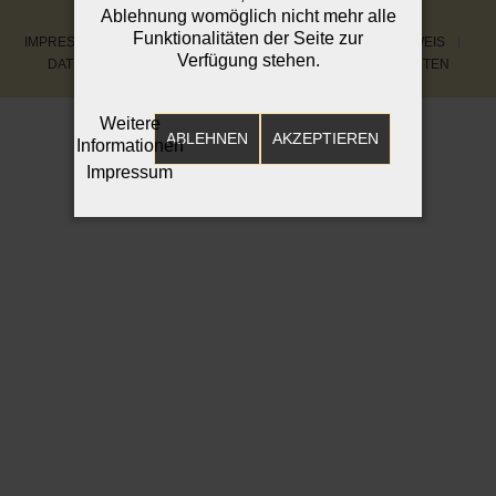
Ablehnung womöglich nicht mehr alle
COPYRIGHT © 2026 PHYSIOTHERAPIE-SCHNEPPER
Funktionalitäten der Seite zur
IMPRESSUM
DATENSCHUTZERKLÄRUNG
BILDNACHWEIS
Verfügung stehen.
DATENSCHUTZHINWEISE FÜR PATIENTINNEN UND PATIENTEN
Weitere
ABLEHNEN
AKZEPTIEREN
Informationen
Impressum